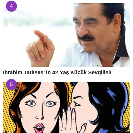
4
İbrahim Tatlıses’ in 42 Yaş Küçük Sevgilisi!
5