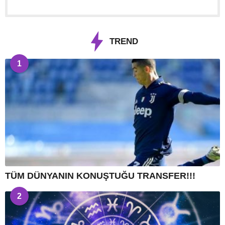
TREND
1
TÜM DÜNYANIN KONUŞTUĞU TRANSFER!!!
2