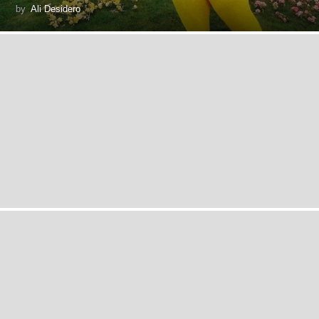
by
Ali Desidero