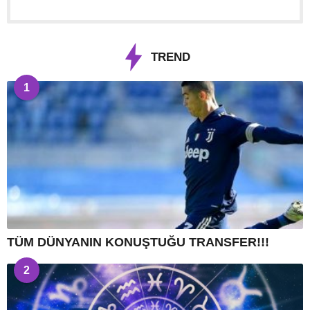
TREND
1
TÜM DÜNYANIN KONUŞTUĞU TRANSFER!!!
2