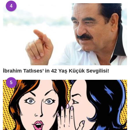
4
İbrahim Tatlıses’ in 42 Yaş Küçük Sevgilisi!
5