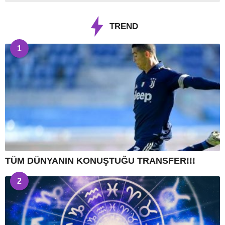
TREND
1
TÜM DÜNYANIN KONUŞTUĞU TRANSFER!!!
2