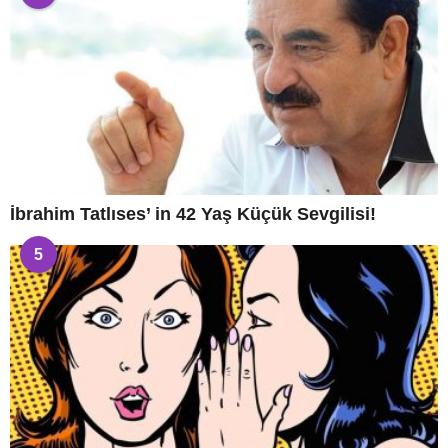
İbrahim Tatlıses’ in 42 Yaş Küçük Sevgilisi!
5