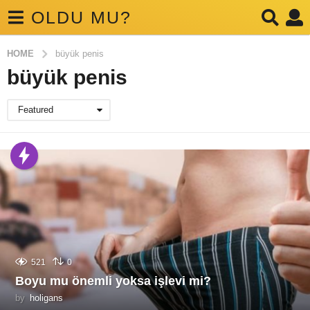
OLDU MU?
HOME
büyük penis
büyük penis
Featured
521
0
Boyu mu önemli yoksa işlevi mi?
by
holigans