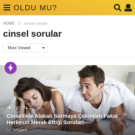
OLDU MU?
HOME
cinsel sorular
cinsel sorular
Most Viewed
737
2
Cinsellikle Alakalı Sormaya Çekinilen Fakat
Herkesin Merak Ettiği Sorular!
by
holigans