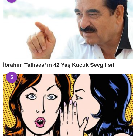
İbrahim Tatlıses’ in 42 Yaş Küçük Sevgilisi!
5