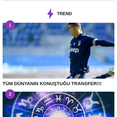
TREND
1
TÜM DÜNYANIN KONUŞTUĞU TRANSFER!!!
2