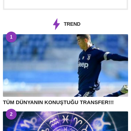
TREND
1
TÜM DÜNYANIN KONUŞTUĞU TRANSFER!!!
2