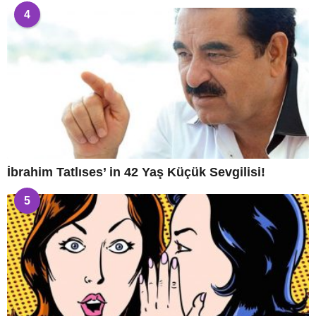
4
İbrahim Tatlıses’ in 42 Yaş Küçük Sevgilisi!
5