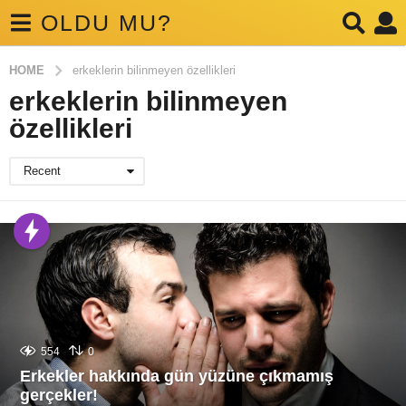
OLDU MU?
HOME
erkeklerin bilinmeyen özellikleri
erkeklerin bilinmeyen
özellikleri
Recent
554
0
Erkekler hakkında gün yüzüne çıkmamış
gerçekler!