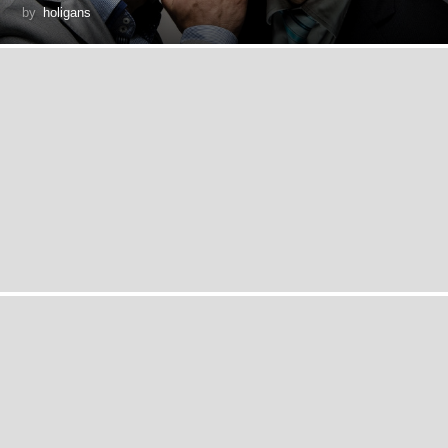
by
holigans