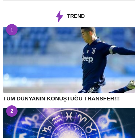
TREND
1
TÜM DÜNYANIN KONUŞTUĞU TRANSFER!!!
2