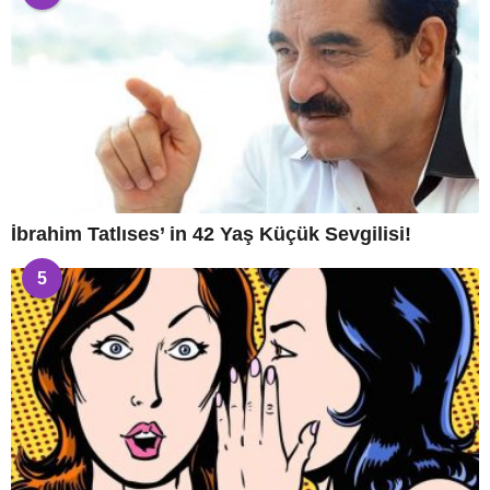
İbrahim Tatlıses’ in 42 Yaş Küçük Sevgilisi!
5