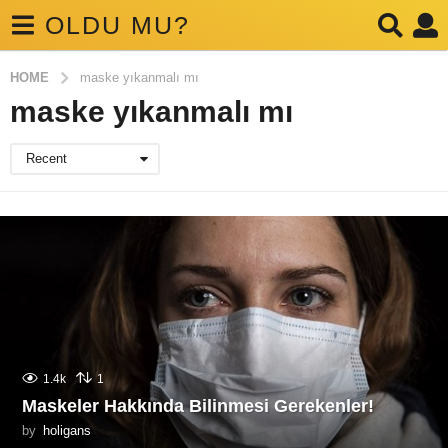
OLDU MU?
HOME
maske yıkanmalı mı
maske yıkanmalı mı
Recent
1.4k
1
Maskeler Hakkında Bilinmesi Gerekenler!
by
holigans