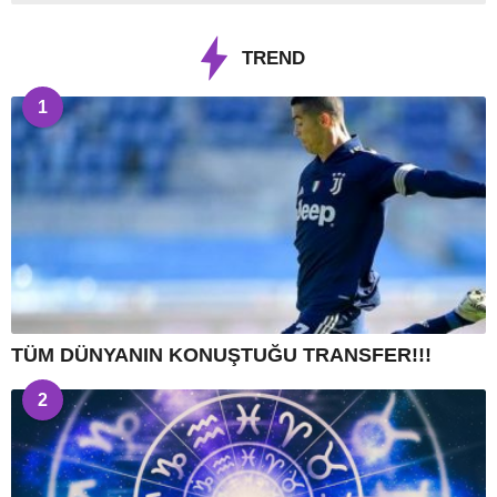
TREND
1
TÜM DÜNYANIN KONUŞTUĞU TRANSFER!!!
2