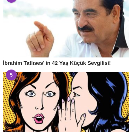
İbrahim Tatlıses’ in 42 Yaş Küçük Sevgilisi!
5