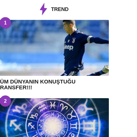
TREND
1
TÜM DÜNYANIN KONUŞTUĞU
RANSFER!!!
2