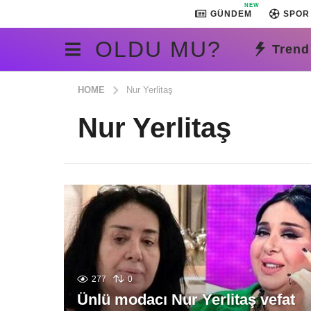
NEW
GÜNDEM
SPOR
OLDU MU?
Trend
HOME
Nur Yerlitaş
Nur Yerlitaş
277
0
Ünlü modacı Nur Yerlitaş vefat