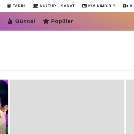
TARIH
KÜLTÜR – SANAT
KIM KIMDIR ?
V
Güncel
Popüler