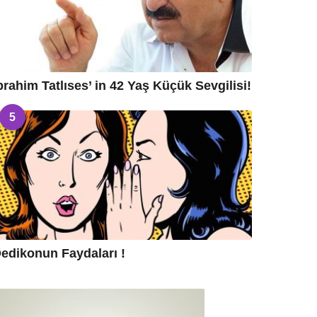
brahim Tatlıses’ in 42 Yaş Küçük Sevgilisi!
5
edikonun Faydaları !