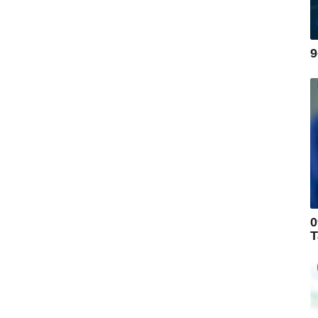
9
0
T