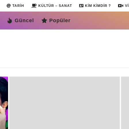
TARIH
KÜLTÜR – SANAT
KIM KIMDIR ?
V
Güncel
Popüler