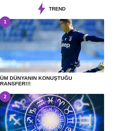
TREND
1
TÜM DÜNYANIN KONUŞTUĞU
RANSFER!!!
2