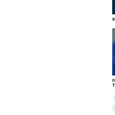
9
0
T