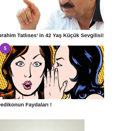
brahim Tatlıses’ in 42 Yaş Küçük Sevgilisi!
5
edikonun Faydaları !