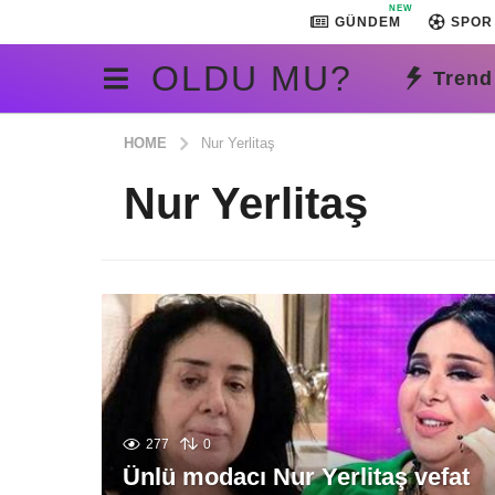
NEW
GÜNDEM
SPOR
OLDU MU?
Trend
HOME
Nur Yerlitaş
Nur Yerlitaş
277
0
Ünlü modacı Nur Yerlitaş vefat