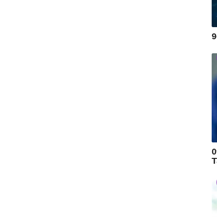
9
0
T