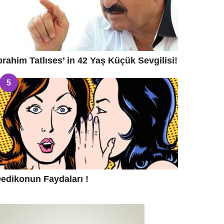
brahim Tatlıses’ in 42 Yaş Küçük Sevgilisi!
5
edikonun Faydaları !