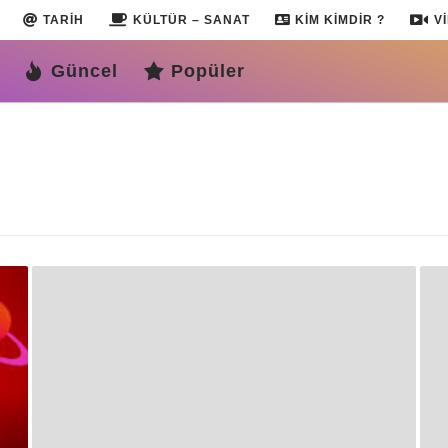
TARIH
KÜLTÜR – SANAT
KIM KIMDIR ?
V
Güncel
Popüler