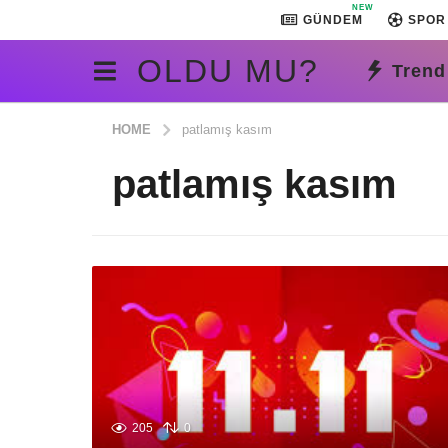
NEW
GÜNDEM
SPOR
OLDU MU?
Trend
HOME
patlamış kasım
patlamış kasım
205
0