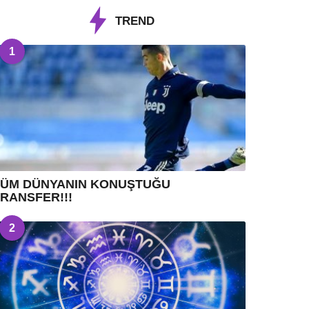
TREND
1
TÜM DÜNYANIN KONUŞTUĞU
RANSFER!!!
2