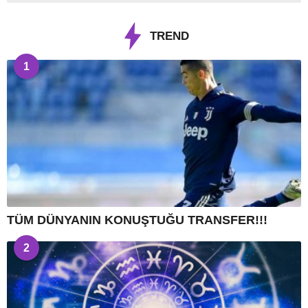
TREND
1
TÜM DÜNYANIN KONUŞTUĞU TRANSFER!!!
2