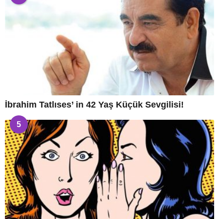
İbrahim Tatlıses’ in 42 Yaş Küçük Sevgilisi!
5