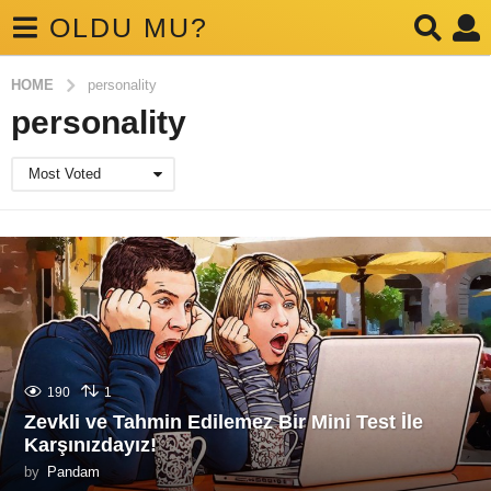
OLDU MU?
HOME
personality
personality
Most Voted
190
1
Zevkli ve Tahmin Edilemez Bir Mini Test İle
Karşınızdayız!
by
Pandam