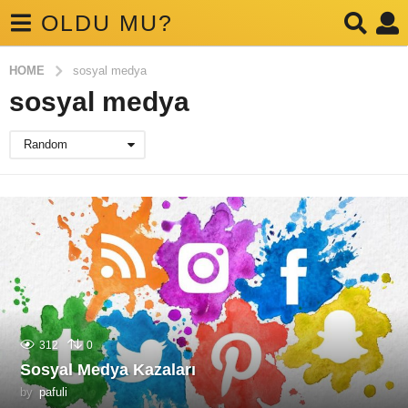
OLDU MU?
HOME
sosyal medya
sosyal medya
Random
312
0
Sosyal Medya Kazaları
by
pafuli