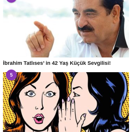
İbrahim Tatlıses’ in 42 Yaş Küçük Sevgilisi!
5