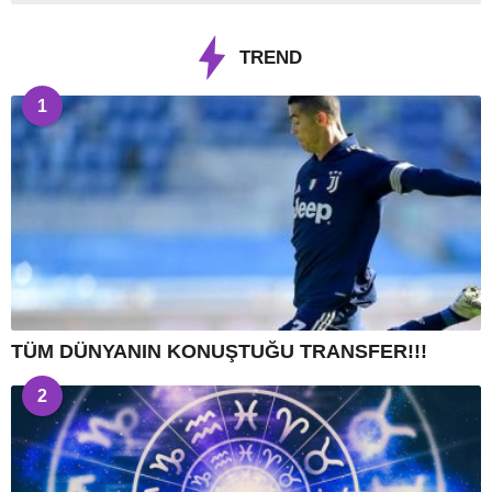
TREND
1
TÜM DÜNYANIN KONUŞTUĞU TRANSFER!!!
2