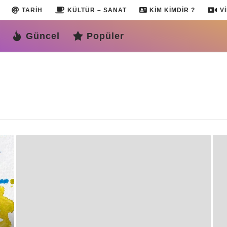
TARIH
KÜLTÜR – SANAT
KIM KIMDIR ?
V
Güncel
Popüler