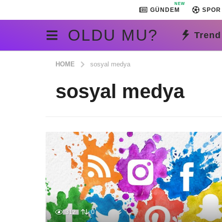
NEW
GÜNDEM
SPOR
OLDU MU?
Trend
HOME
sosyal medya
sosyal medya
312
0