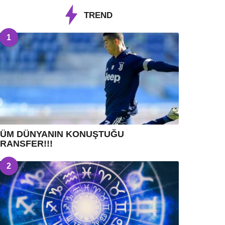
TREND
1
TÜM DÜNYANIN KONUŞTUĞU
RANSFER!!!
2