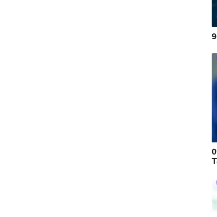
9
0
T