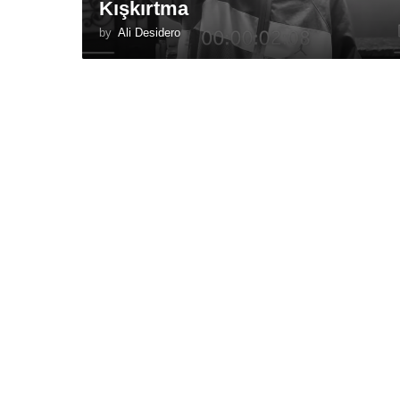
Kışkırtma
by
Ali Desidero