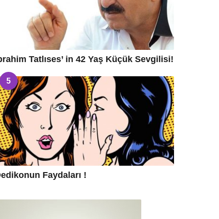
brahim Tatlıses’ in 42 Yaş Küçük Sevgilisi!
5
edikonun Faydaları !