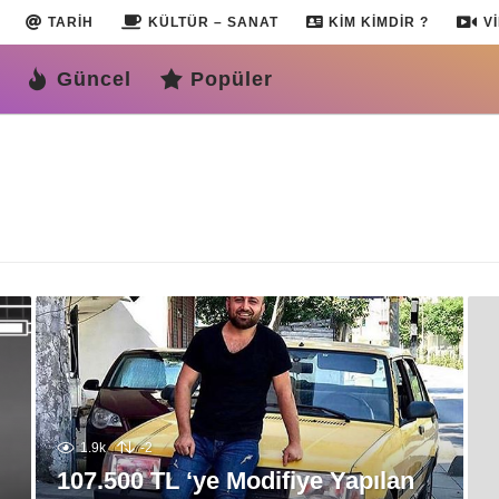
TARIH
KÜLTÜR – SANAT
KIM KIMDIR ?
V
Güncel
Popüler
1.9k
-2
107.500 TL ‘ye Modifiye Yapılan