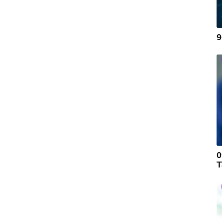
9
0
T