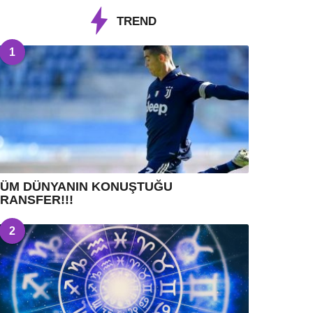
TREND
1
TÜM DÜNYANIN KONUŞTUĞU
RANSFER!!!
2