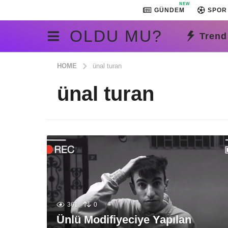
NEW
GÜNDEM
SPOR
OLDU MU?
Trend
HOME
ünal turan
ünal turan
361
0
Ünlü Modifiyeciye Yapılan