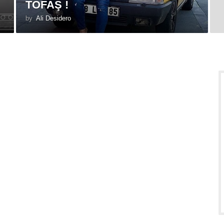
TOFAŞ !
by
Ali Desidero