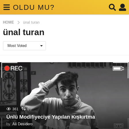
OLDU MU?
HOME
ünal turan
ünal turan
Most Voted
361
0
Ünlü Modifiyeciye Yapılan Kışkırtma
by
Ali Desidero