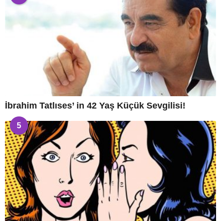
İbrahim Tatlıses’ in 42 Yaş Küçük Sevgilisi!
5