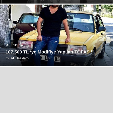
1.9k
-2
107.500 TL ‘ye Modifiye Yapılan TOFAŞ !
by
Ali Desidero