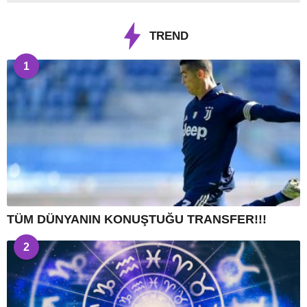
TREND
1
TÜM DÜNYANIN KONUŞTUĞU TRANSFER!!!
2