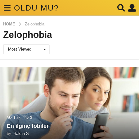
OLDU MU?
HOME
Zelophobia
Zelophobia
Most Viewed
1.2k
3
En ilginç fobiler
by
Hakan S.