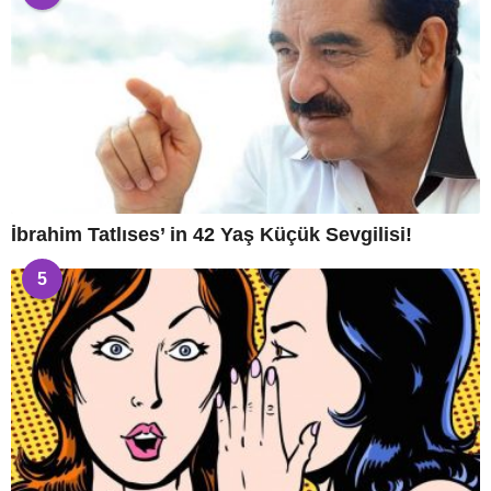
İbrahim Tatlıses’ in 42 Yaş Küçük Sevgilisi!
5