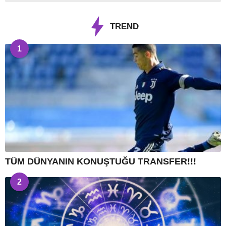
TREND
1
TÜM DÜNYANIN KONUŞTUĞU TRANSFER!!!
2