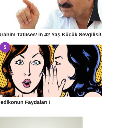
brahim Tatlıses’ in 42 Yaş Küçük Sevgilisi!
5
edikonun Faydaları !