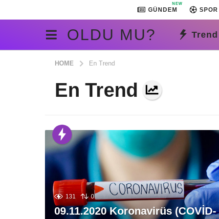
NEW
GÜNDEM
SPOR
OLDU MU?
Trend
HOME
En Trend
En Trend
131
0
09.11.2020 Koronavirüs (COVİD-