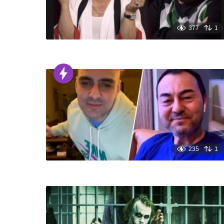
377
1
235
1