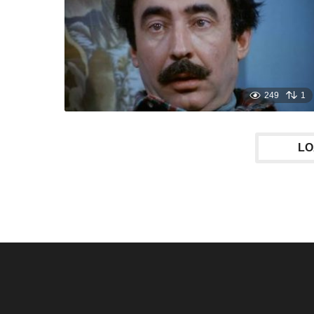
249
1
LO