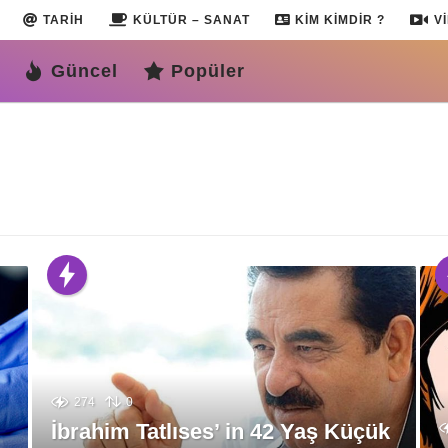
TARIH
KÜLTÜR – SANAT
KIM KIMDIR ?
V
Güncel
Popüler
274
0
İbrahim Tatlıses’ in 42 Yaş Küçük