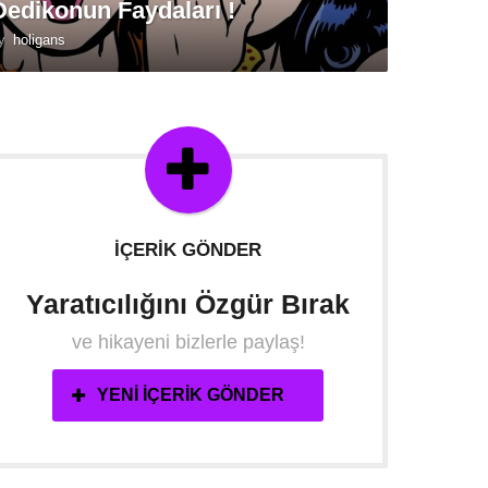
Dedikonun Faydaları !
y
holigans
İÇERIK GÖNDER
Yaratıcılığını Özgür Bırak
ve hikayeni bizlerle paylaş!
YENI İÇERIK GÖNDER