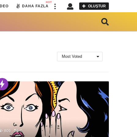
HOT
IDEO
DAHA FAZLA
OLUŞTUR
Most Voted
809
0