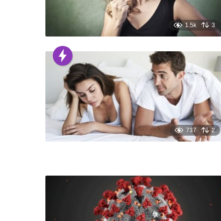
1.5k
3
737
2