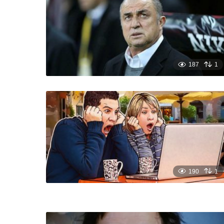
187
1
190
1