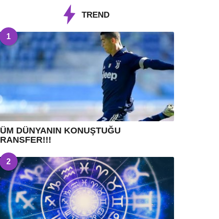
TREND
1
TÜM DÜNYANIN KONUŞTUĞU
RANSFER!!!
2