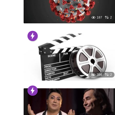
187
2
386
2