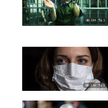
184
1
1.4k
1