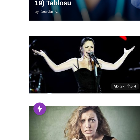
19) Tablosu
by
Serdar K.
2k
4