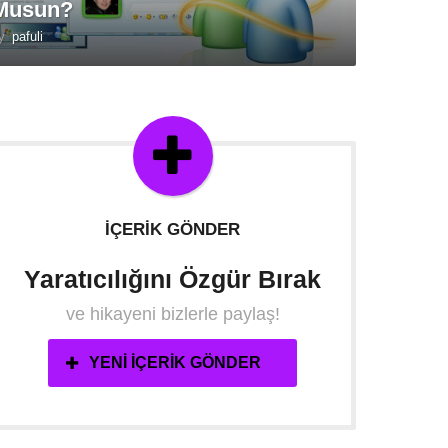
Musun?
y
pafuli
İÇERIK GÖNDER
Yaratıcılığını Özgür Bırak
ve hikayeni bizlerle paylaş!
YENI İÇERIK GÖNDER