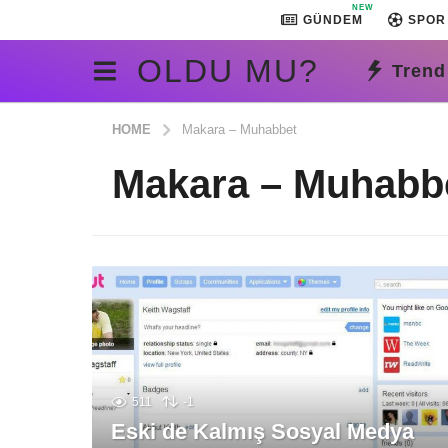
NEW
GÜNDEM
SPOR
OLDU MU?
Trend
HOME
Makara – Muhabbet
Makara – Muhabb
511
-1
Eski de Kalmış Sosyal Medya