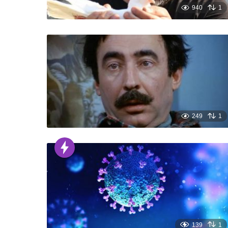
940
1
249
1
139
1