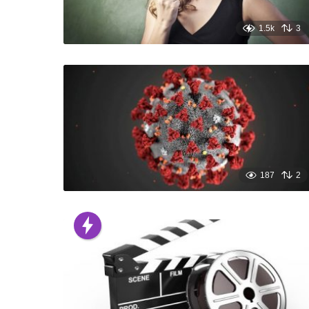
1.5k
3
187
2