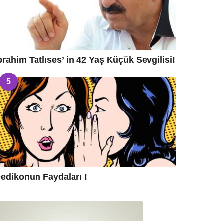
brahim Tatlıses’ in 42 Yaş Küçük Sevgilisi!
5
edikonun Faydaları !