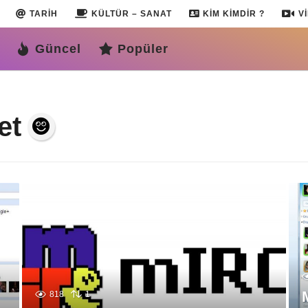
TARIH
KÜLTÜR – SANAT
KIM KIMDIR ?
V
Güncel
Popüler
et
818
1