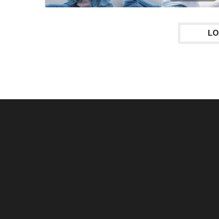
LO
29 Haziran – 5 Temmuz
Tarihte yaşanan 5 b
Haftalık Burç Yorumları...
salgın