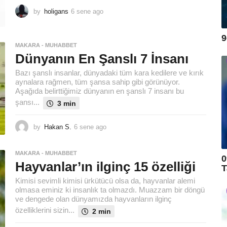
by
holigans
6 sene ago
6
s
e
9
n
MAKARA - MUHABBET
e
Dünyanın En Şanslı 7 İnsanı
a
g
Bazı şanslı insanlar, dünyadaki tüm kara kedilere ve kırık
o
aynalara rağmen, tüm şansa sahip gibi görünüyor.
Aşağıda belirttiğimiz dünyanın en şanslı 7 insanı bu
şansı...
3 min
by
Hakan S.
6 sene ago
6
s
e
MAKARA - MUHABBET
n
0
Hayvanlar’ın ilginç 15 özelliği
e
T
a
Kimisi sevimli kimisi ürkütücü olsa da, hayvanlar alemi
g
olmasa eminiz ki insanlık ta olmazdı. Muazzam bir döngü
o
ve dengede olan dünyamızda hayvanların ilginç
özelliklerini sizin...
2 min