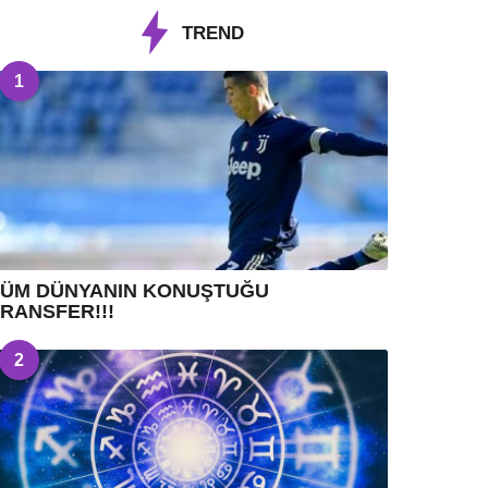
TREND
1
TÜM DÜNYANIN KONUŞTUĞU
RANSFER!!!
2