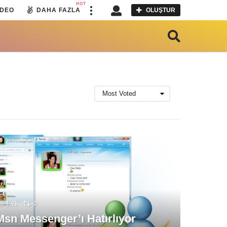
HOT
IDEO
DAHA FAZLA
OLUŞTUR
Most Voted
1.7k
0
Msn Messenger’ı Hatırlıyor