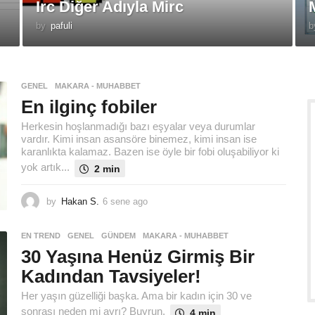
Irc Diğer Adıyla Mirc
by
pafuli
b
GENEL
,
MAKARA - MUHABBET
En ilginç fobiler
Herkesin hoşlanmadığı bazı eşyalar veya durumlar
vardır. Kimi insan asansöre binemez, kimi insan ise
karanlıkta kalamaz. Bazen ise öyle bir fobi oluşabiliyor ki
yok artık...
2 min
by
Hakan S.
6 sene ago
6
s
e
EN TREND
,
GENEL
,
GÜNDEM
,
MAKARA - MUHABBET
n
30 Yaşına Henüz Girmiş Bir
e
a
Kadından Tavsiyeler!
g
Her yaşın güzelliği başka. Ama bir kadın için 30 ve
o
sonrası neden mi ayrı? Buyrun.
4 min