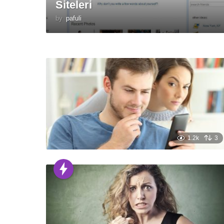
Siteleri
by
pafuli
1.2k
3