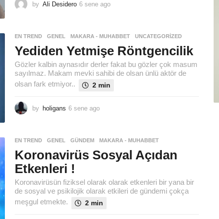
by
Ali Desidero
6 sene ago
6
s
e
n
EN TREND
,
GENEL
,
MAKARA - MUHABBET
,
UNCATEGORIZED
e
Yediden Yetmişe Röntgencilik
a
g
Gözler kalbin aynasıdır derler fakat bu gözler çok masum
o
sayılmaz. Makam mevki sahibi de olsan ünlü aktör de
olsan fark etmiyor..
2 min
by
holigans
6 sene ago
6
s
e
n
EN TREND
,
GENEL
,
GÜNDEM
,
MAKARA - MUHABBET
e
Koronavirüs Sosyal Açıdan
a
g
Etkenleri !
o
Koronavirüsün fiziksel olarak olarak etkenleri bir yana bir
de sosyal ve psikilojik olarak etkileri de gündemi çokça
meşgul etmekte.
2 min