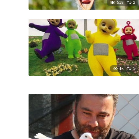
518
2
1k
1