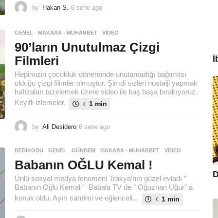
by
Hakan S.
6 sene ago
6
s
e
GENEL
,
MAKARA - MUHABBET
,
VIDEO
n
90’ların Unutulmaz Çizgi
e
a
Filmleri
İ
g
o
Hepimizin çocukluk döneminde unutamadığı bağımlısı
olduğu çizgi filimler olmuştur. Şimdi sizleri nostalji yapmak
hafızaları tazelemek üzere video ile baş başa bırakıyoruz.
Keyifli izlemeler.
1 min
by
Ali Desidero
6 sene ago
6
s
e
DEDIKODU
,
GENEL
,
GÜNDEM
,
MAKARA - MUHABBET
,
VIDEO
n
Babanın OĞLU Kemal !
e
a
D
Ünlü sosyal medya fenomeni Trakya’nın güzel evladı ”
g
Babanın Oğlu Kemal ” Babala TV de ” Oğuzhan Uğur” a
o
konuk oldu. Aşırı samimi ve eğlenceli...
1 min