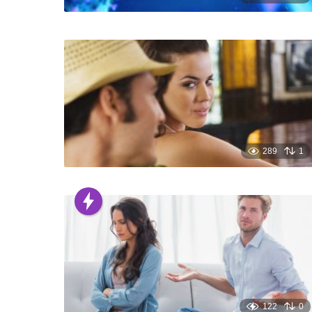
289
1
122
0