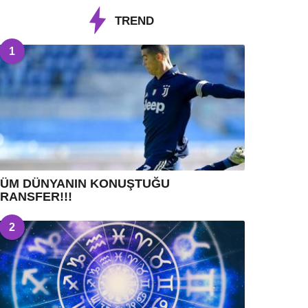
TREND
1
TÜM DÜNYANIN KONUŞTUĞU
RANSFER!!!
2