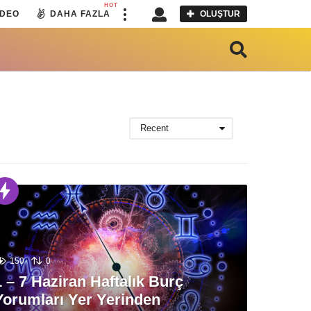
HOT
IDEO
DAHA FAZLA
OLUŞTUR
Recent
150
0
1 – 7 Haziran Haftalık Burç
Yorumları Yer Yerinden