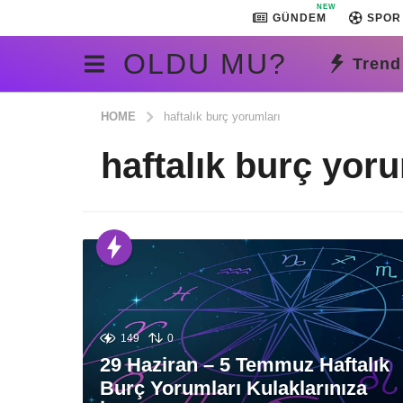
NEW
GÜNDEM
SPOR
OLDU MU?
Trend
HOME
haftalık burç yorumları
haftalık burç yoru
149
0
29 Haziran – 5 Temmuz Haftalık
Burç Yorumları Kulaklarınıza