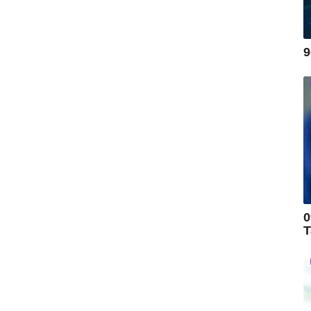
9
0
T