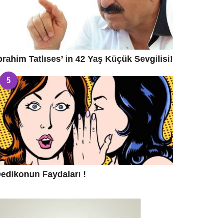
brahim Tatlıses’ in 42 Yaş Küçük Sevgilisi!
5
edikonun Faydaları !