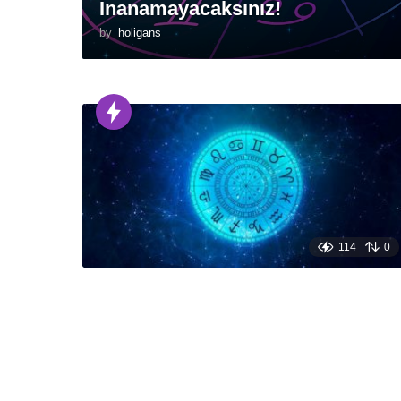
İnanamayacaksınız!
by
holigans
114
0