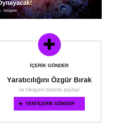
Oynayacak!
y
holigans
İÇERIK GÖNDER
Yaratıcılığını Özgür Bırak
ve hikayeni bizlerle paylaş!
YENI İÇERIK GÖNDER