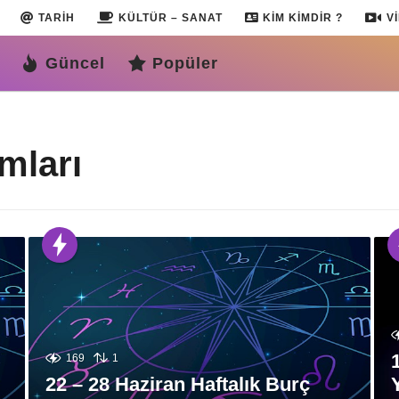
TARIH
KÜLTÜR – SANAT
KIM KIMDIR ?
V
Güncel
Popüler
mları
169
1
22 – 28 Haziran Haftalık Burç