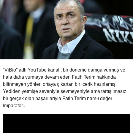
o
“ViBio” adlı YouTube kanalı, bir döneme damga vurmuş ve
hala daha vurmaya devam eden Fatih Terim hakkında
bilinmeyen yönleri ortaya çıkartan bir içerik hazırlamış.
Yediden yetmişe seveniyle sevmeyeniyle ama tartışılmasız
bir gerçek olan başarılarıyla Fatih Terim nam-ı değer
İmparator..