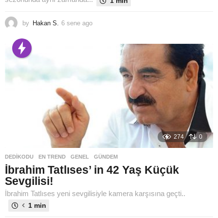
1 min
by
Hakan S.
6 sene ago
6
s
e
n
e
a
g
o
274
0
DEDIKODU
,
EN TREND
,
GENEL
,
GÜNDEM
İbrahim Tatlıses’ in 42 Yaş Küçük
Sevgilisi!
İbrahim Tatlıses yeni sevgilisiyle kamera karşısına geçti..
1 min