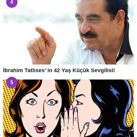
4
İbrahim Tatlıses’ in 42 Yaş Küçük Sevgilisi!
5