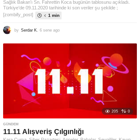
Sağlık Bakan’ı Sn. Fahrettin Koca bugünün tablosunu açıkladı.
Türkiye’de 09.11.2020 tarihinde ki son veriler şu şekilde ;
[zombify_post]
1 min
by
Serdar K.
6 sene ago
6
s
e
n
e
a
g
o
205
0
GÜNDEM
11.11 Alışveriş Çılgınlığı
Kara Cuma, Siber Pazartesi, Anneler, Babalar, Sevgililer, Kayın