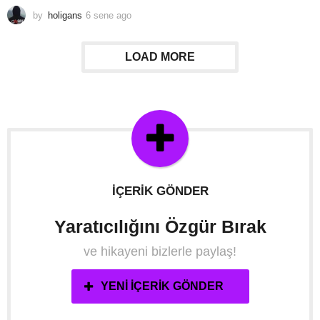
by
holigans
6 sene ago
6
s
e
n
LOAD MORE
e
a
g
o
İÇERIK GÖNDER
Yaratıcılığını Özgür Bırak
ve hikayeni bizlerle paylaş!
YENI İÇERIK GÖNDER