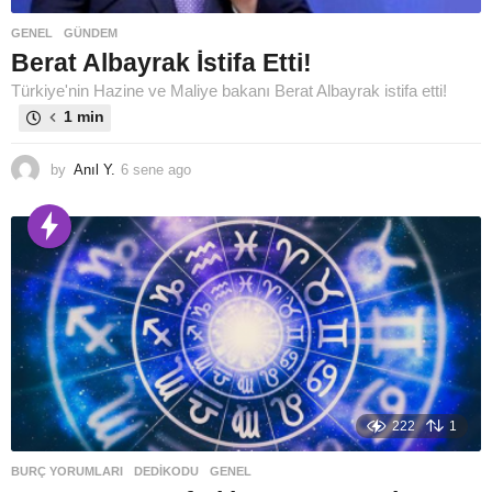
GENEL
,
GÜNDEM
Berat Albayrak İstifa Etti!
Türkiye'nin Hazine ve Maliye bakanı Berat Albayrak istifa etti!
1 min
by
Anıl Y.
6 sene ago
6
s
e
n
e
a
g
o
222
1
BURÇ YORUMLARI
,
DEDIKODU
,
GENEL