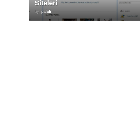
Siteleri
by
pafuli