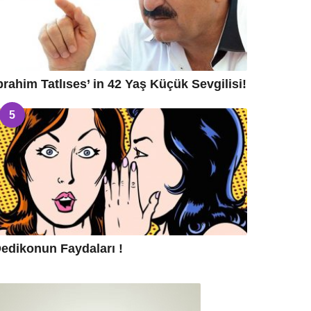
brahim Tatlıses’ in 42 Yaş Küçük Sevgilisi!
5
edikonun Faydaları !