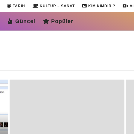
TARIH
KÜLTÜR – SANAT
KIM KIMDIR ?
V
Güncel
Popüler