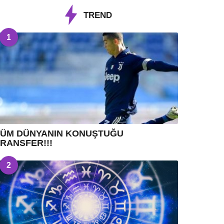
TREND
1
TÜM DÜNYANIN KONUŞTUĞU
RANSFER!!!
2