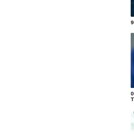
9
0
T