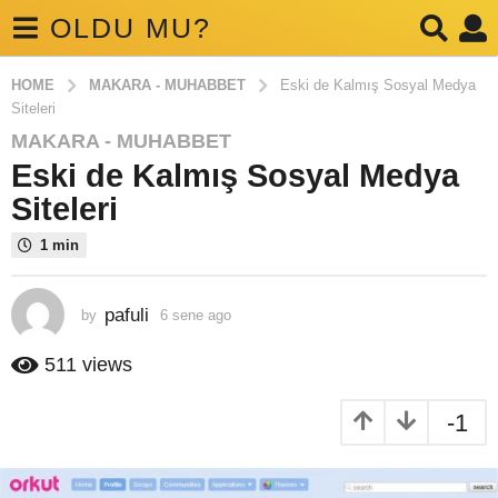
OLDU MU?
HOME
MAKARA - MUHABBET
Eski de Kalmış Sosyal Medya
Siteleri
MAKARA - MUHABBET
6
Eski de Kalmış Sosyal Medya
s
e
Siteleri
n
1 min
e
a
g
pafuli
by
6 sene ago
6
o
s
6
e
511
views
n
s
e
e
-1
a
n
g
e
o
a