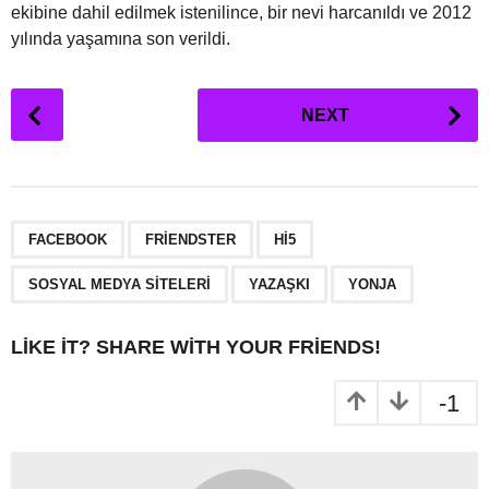
ekibine dahil edilmek istenilince, bir nevi harcanıldı ve 2012
yılında yaşamına son verildi.
P
NEXT
o
s
t
P
,
,
,
,
,
a
FACEBOOK
FRIENDSTER
HI5
g
SOSYAL MEDYA SITELERI
YAZAŞKI
YONJA
i
n
LIKE IT? SHARE WITH YOUR FRIENDS!
a
t
-1
i
o
n