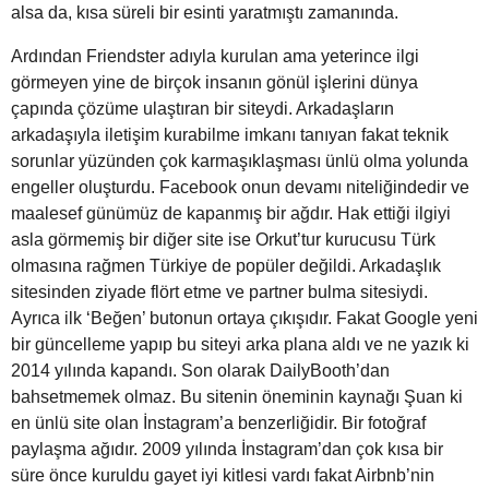
alsa da, kısa süreli bir esinti yaratmıştı zamanında.
Ardından Friendster adıyla kurulan ama yeterince ilgi
görmeyen yine de birçok insanın gönül işlerini dünya
çapında çözüme ulaştıran bir siteydi. Arkadaşların
arkadaşıyla iletişim kurabilme imkanı tanıyan fakat teknik
sorunlar yüzünden çok karmaşıklaşması ünlü olma yolunda
engeller oluşturdu. Facebook onun devamı niteliğindedir ve
maalesef günümüz de kapanmış bir ağdır. Hak ettiği ilgiyi
asla görmemiş bir diğer site ise Orkut’tur kurucusu Türk
olmasına rağmen Türkiye de popüler değildi. Arkadaşlık
sitesinden ziyade flört etme ve partner bulma sitesiydi.
Ayrıca ilk ‘Beğen’ butonun ortaya çıkışıdır. Fakat Google yeni
bir güncelleme yapıp bu siteyi arka plana aldı ve ne yazık ki
2014 yılında kapandı. Son olarak DailyBooth’dan
bahsetmemek olmaz. Bu sitenin öneminin kaynağı Şuan ki
en ünlü site olan İnstagram’a benzerliğidir. Bir fotoğraf
paylaşma ağıdır. 2009 yılında İnstagram’dan çok kısa bir
süre önce kuruldu gayet iyi kitlesi vardı fakat Airbnb’nin