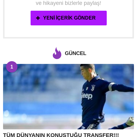
ve hikayeni bizlerle paylaş!
YENI İÇERIK GÖNDER
GÜNCEL
1
TÜM DÜNYANIN KONUŞTUĞU TRANSFER!!!