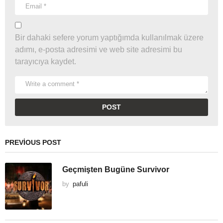
Bir dahaki sefere yorum yaptığımda kullanılmak üzere
adımı, e-posta adresimi ve web site adresimi bu
tarayıcıya kaydet.
PREVIOUS POST
Geçmişten Bugüne Survivor
by
pafuli