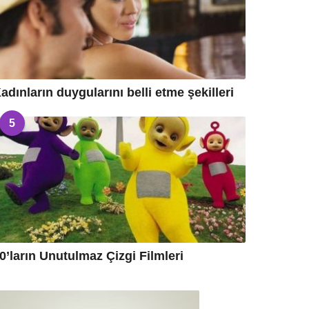
adınların duygularını belli etme şekilleri
5
0’ların Unutulmaz Çizgi Filmleri