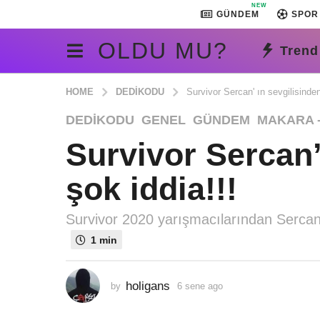
NEW
GÜNDEM
SPOR
OLDU MU?
Trend
HOME
DEDIKODU
Survivor Sercan' ın sevgilisinden
6
DEDIKODU
,
GENEL
,
GÜNDEM
,
MAKARA 
s
Survivor Sercan’
e
n
şok iddia!!!
e
a
g
Survivor 2020 yarışmacılarından Sercan' ı
o
1 min
6
s
e
holigans
by
6 sene ago
6
s
n
e
e