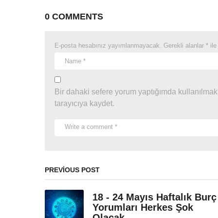
0 COMMENTS
E-posta hesabınız yayımlanmayacak.
Gerekli alanlar
*
ile
Bir dahaki sefere yorum yaptığımda kullanılmak
tarayıcıya kaydet.
PREVIOUS POST
18 - 24 Mayıs Haftalık Burç
Yorumları Herkes Şok
Olacak...