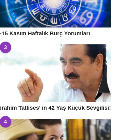
-15 Kasım Haftalık Burç Yorumları
3
brahim Tatlıses’ in 42 Yaş Küçük Sevgilisi!
4