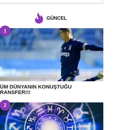
GÜNCEL
1
TÜM DÜNYANIN KONUŞTUĞU
RANSFER!!!
2