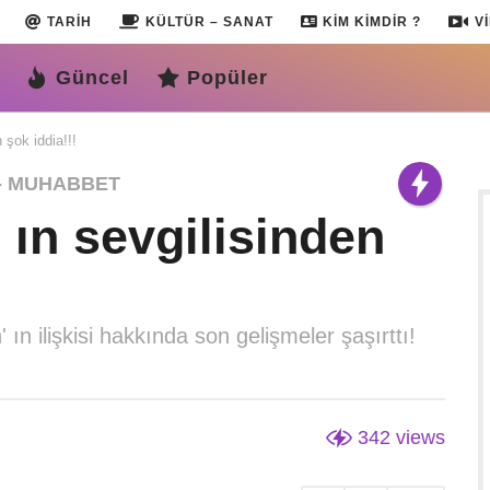
TARIH
KÜLTÜR – SANAT
KIM KIMDIR ?
V
Güncel
Popüler
 şok iddia!!!
- MUHABBET
 ın sevgilisinden
n ilişkisi hakkında son gelişmeler şaşırttı!
342
views