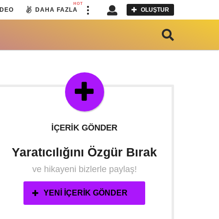
HOT
IDEO
DAHA FAZLA
OLUŞTUR
İÇERIK GÖNDER
Yaratıcılığını Özgür Bırak
ve hikayeni bizlerle paylaş!
YENI İÇERIK GÖNDER