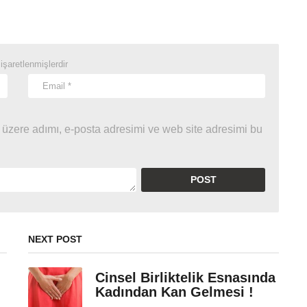
 işaretlenmişlerdir
 üzere adımı, e-posta adresimi ve web site adresimi bu
NEXT POST
Cinsel Birliktelik Esnasında
Kadından Kan Gelmesi !