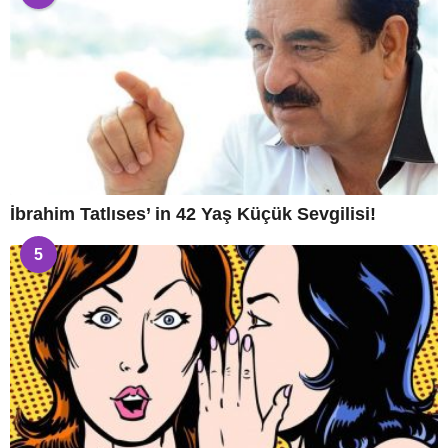
İbrahim Tatlıses’ in 42 Yaş Küçük Sevgilisi!
5