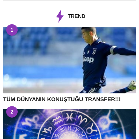
TREND
1
TÜM DÜNYANIN KONUŞTUĞU TRANSFER!!!
2