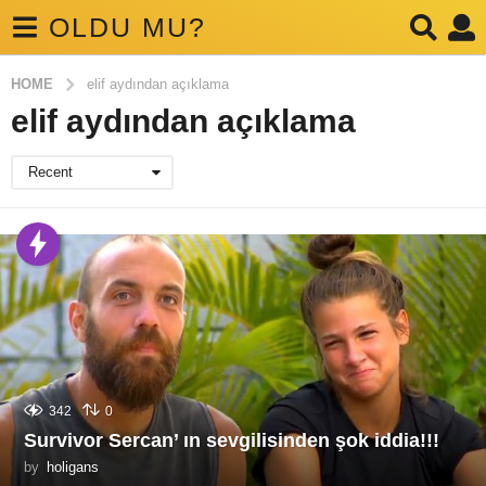
OLDU MU?
HOME
elif aydından açıklama
elif aydından açıklama
Recent
342
0
Survivor Sercan’ ın sevgilisinden şok iddia!!!
by
holigans