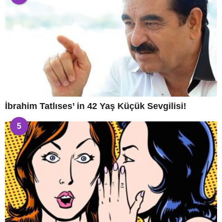
İbrahim Tatlıses’ in 42 Yaş Küçük Sevgilisi!
5