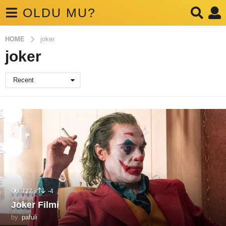
OLDU MU?
HOME
joker
joker
Recent
727
-4
Joker Filmi
by
pafuli