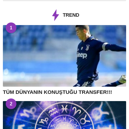
TREND
1
TÜM DÜNYANIN KONUŞTUĞU TRANSFER!!!
2