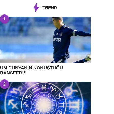
TREND
1
TÜM DÜNYANIN KONUŞTUĞU
RANSFER!!!
2