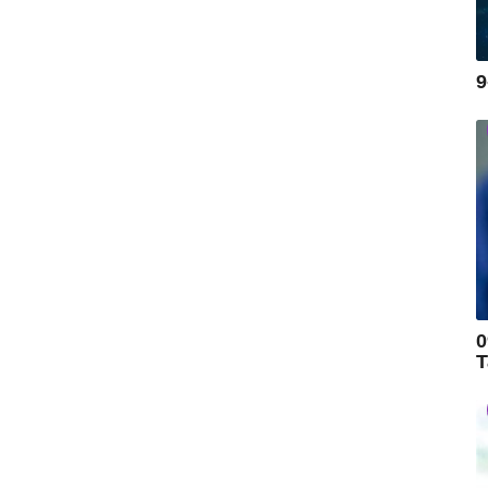
9
0
T