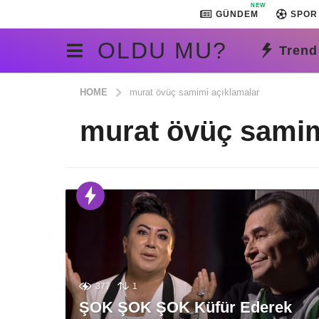
NEW
GÜNDEM
SPOR
OLDU MU?
Trend
HOME
murat övüç samimi açıklamalar
murat övüç samim
377
1
ŞOK ŞOK ŞOK Küfür Ederek