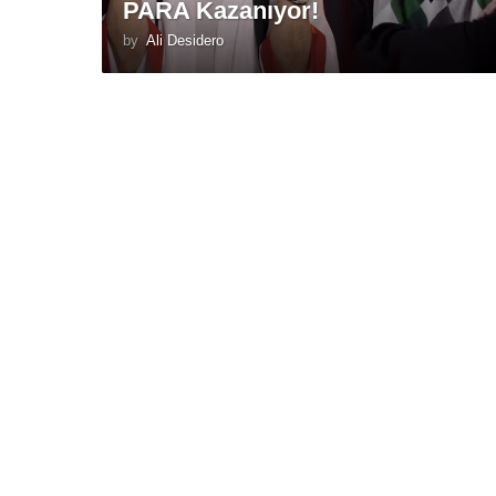
PARA Kazanıyor!
by
Ali Desidero