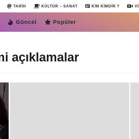
TARIH
KÜLTÜR – SANAT
KIM KIMDIR ?
V
Güncel
Popüler
i açıklamalar