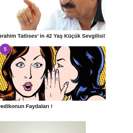
brahim Tatlıses’ in 42 Yaş Küçük Sevgilisi!
5
edikonun Faydaları !