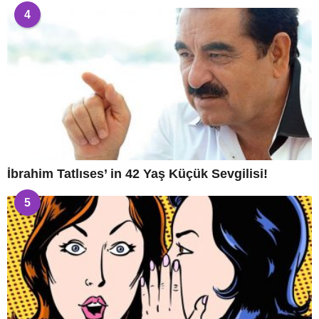
4
İbrahim Tatlıses’ in 42 Yaş Küçük Sevgilisi!
5