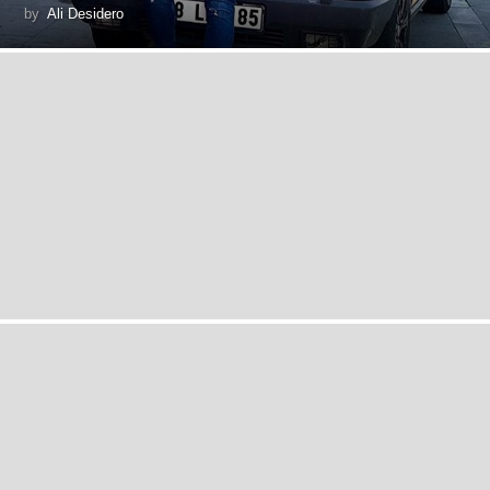
by
Ali Desidero