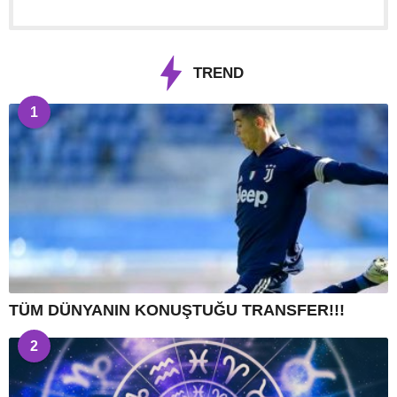
TREND
1
TÜM DÜNYANIN KONUŞTUĞU TRANSFER!!!
2