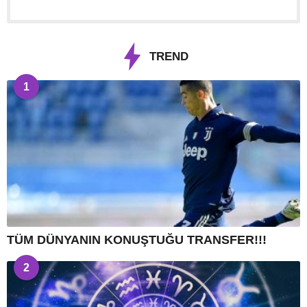
TREND
1
TÜM DÜNYANIN KONUŞTUĞU TRANSFER!!!
2