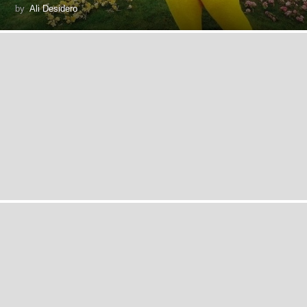
by
Ali Desidero