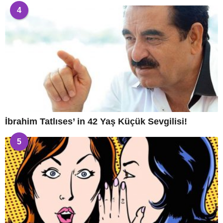
4
İbrahim Tatlıses’ in 42 Yaş Küçük Sevgilisi!
5