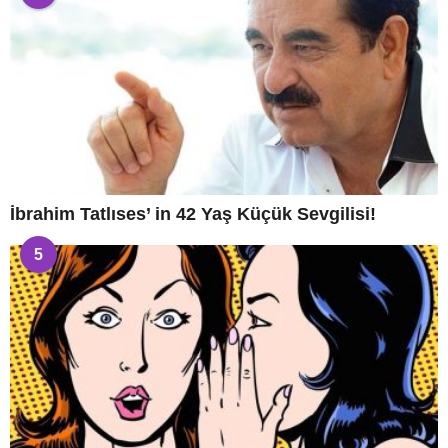
İbrahim Tatlıses’ in 42 Yaş Küçük Sevgilisi!
5