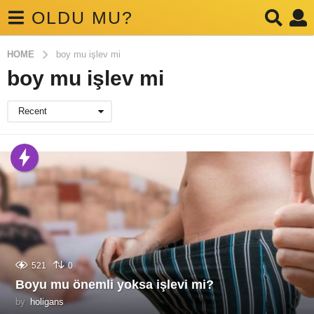
OLDU MU?
HOME
boy mu işlev mi
boy mu işlev mi
Recent
521
0
Boyu mu önemli yoksa işlevi mi?
by
holigans