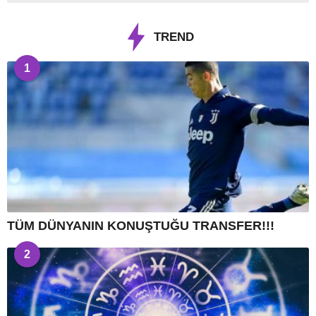
TREND
1
TÜM DÜNYANIN KONUŞTUĞU TRANSFER!!!
2