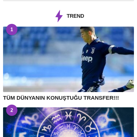
TREND
1
TÜM DÜNYANIN KONUŞTUĞU TRANSFER!!!
2