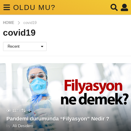
OLDU MU?
HOME
covid19
covid19
Recent
117
-1
Pandemi durumunda “Filyasyon” Nedir ?
by
Ali Desidero