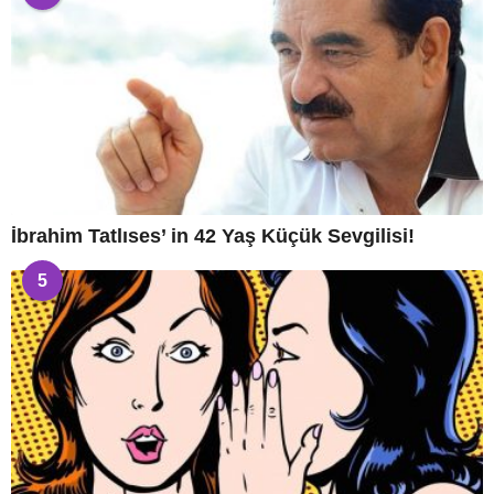
İbrahim Tatlıses’ in 42 Yaş Küçük Sevgilisi!
5