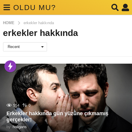
OLDU MU?
HOME
erkekler hakkında
erkekler hakkında
Recent
554
0
Erkekler hakkında gün yüzüne çıkmamış
gerçekler!
by
holigans