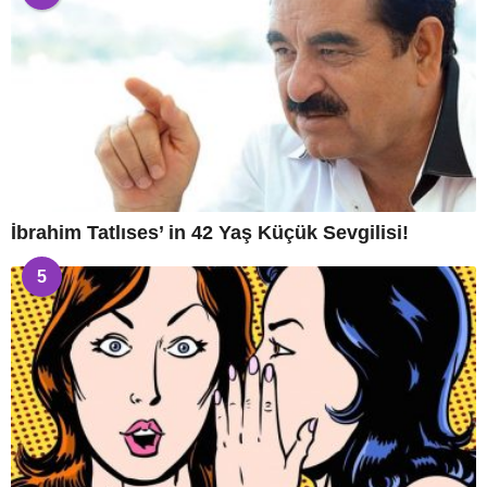
İbrahim Tatlıses’ in 42 Yaş Küçük Sevgilisi!
5