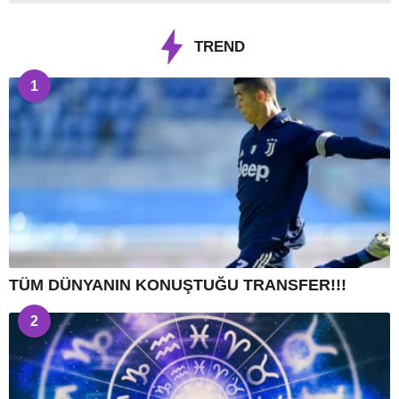
TREND
1
TÜM DÜNYANIN KONUŞTUĞU TRANSFER!!!
2