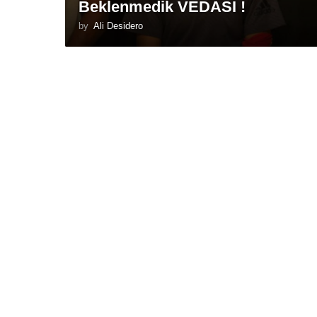
Beklenmedik VEDASI !
by
Ali Desidero