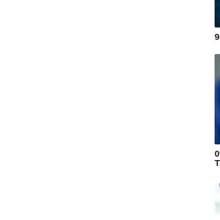
9
0
T