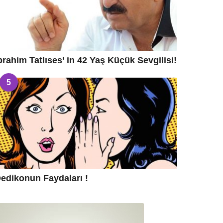
brahim Tatlıses’ in 42 Yaş Küçük Sevgilisi!
5
edikonun Faydaları !