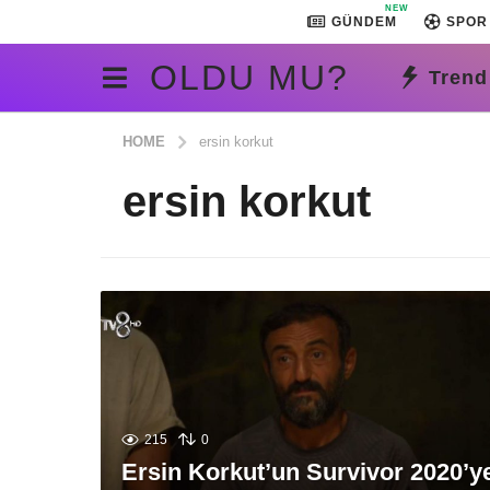
NEW
GÜNDEM
SPOR
OLDU MU?
Trend
HOME
ersin korkut
ersin korkut
215
0
Ersin Korkut’un Survivor 2020’y