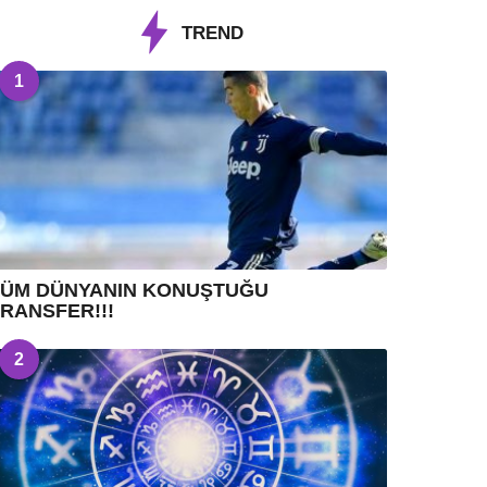
TREND
1
TÜM DÜNYANIN KONUŞTUĞU
RANSFER!!!
2