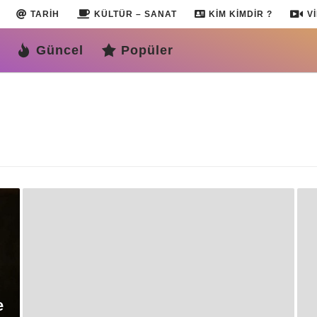
TARIH
KÜLTÜR – SANAT
KIM KIMDIR ?
V
Güncel
Popüler
e