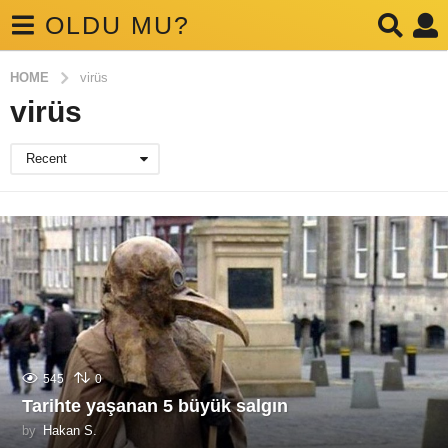
OLDU MU?
HOME
virüs
virüs
Recent
545
0
Tarihte yaşanan 5 büyük salgın
by
Hakan S.