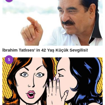
İbrahim Tatlıses’ in 42 Yaş Küçük Sevgilisi!
5