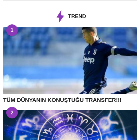
TREND
1
TÜM DÜNYANIN KONUŞTUĞU TRANSFER!!!
2