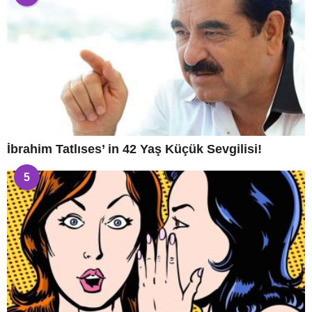
İbrahim Tatlıses’ in 42 Yaş Küçük Sevgilisi!
5