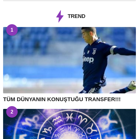
TREND
1
TÜM DÜNYANIN KONUŞTUĞU TRANSFER!!!
2