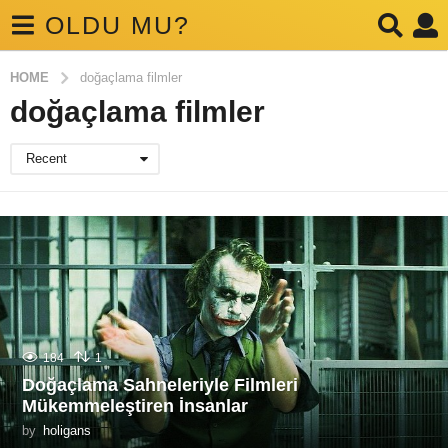
OLDU MU?
HOME
doğaçlama filmler
doğaçlama filmler
Recent
184
1
Doğaçlama Sahneleriyle Filmleri
Mükemmeleştiren İnsanlar
by
holigans