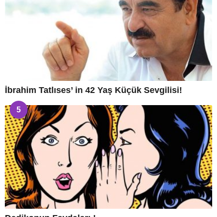
İbrahim Tatlıses’ in 42 Yaş Küçük Sevgilisi!
5