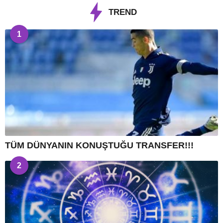
TREND
1
TÜM DÜNYANIN KONUŞTUĞU TRANSFER!!!
2