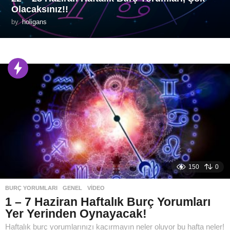
Olacaksınız!!
by
holigans
150
0
BURÇ YORUMLARI
,
GENEL
,
VIDEO
1 – 7 Haziran Haftalık Burç Yorumları
Yer Yerinden Oynayacak!
Haftalık burç yorumlarınızı kaçırmayın neler oluyor bu hafta neler!