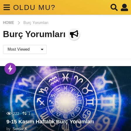
OLDU MU?
HOME
Burç Yorumları
Burç Yorumları
Most Viewed
222
1
9-15 Kasım Haftalık Burç Yorumları
by
Serdar K.