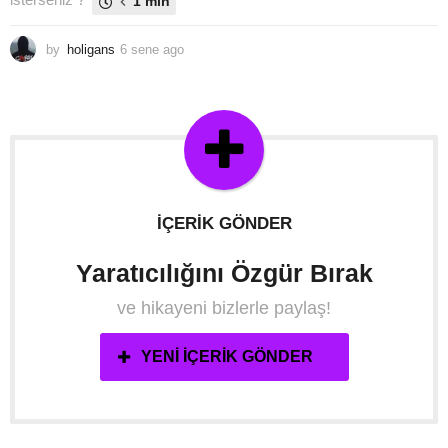
1 min
by
holigans
6 sene ago
6
s
e
n
e
a
g
o
İÇERIK GÖNDER
Yaratıcılığını Özgür Bırak
ve hikayeni bizlerle paylaş!
YENI İÇERIK GÖNDER