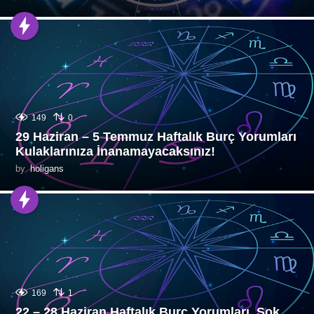
149
0
29 Haziran – 5 Temmuz Haftalık Burç Yorumları
Kulaklarınıza İnanamayacaksınız!
by
holigans
169
1
22 – 28 Haziran Haftalık Burç Yorumları, Şok