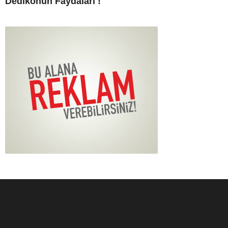
Dedikonun Faydaları !