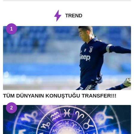
TREND
1
TÜM DÜNYANIN KONUŞTUĞU TRANSFER!!!
2