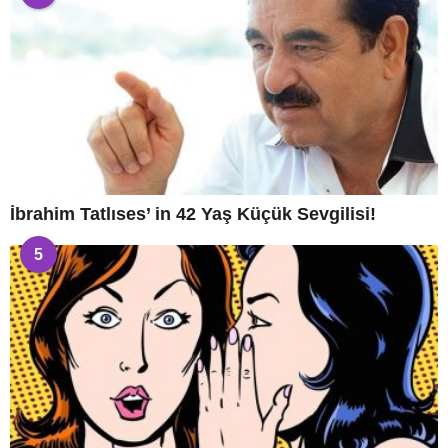
İbrahim Tatlıses’ in 42 Yaş Küçük Sevgilisi!
5