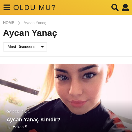
OLDU MU?
HOME
Aycan Yanaç
Aycan Yanaç
Most Discussed
623
1
Aycan Yanaç Kimdir?
by
Hakan S.