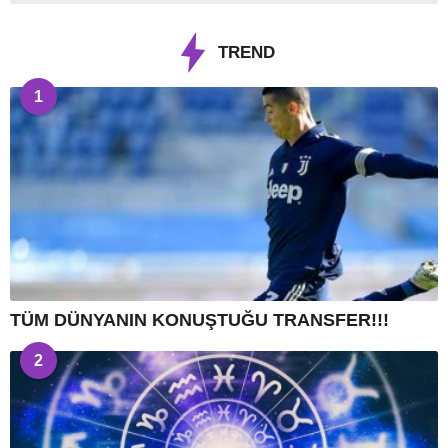
TREND
1
TÜM DÜNYANIN KONUŞTUĞU TRANSFER!!!
2