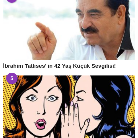
İbrahim Tatlıses’ in 42 Yaş Küçük Sevgilisi!
5