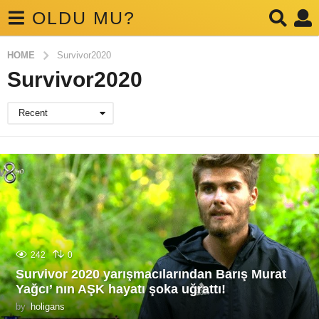
OLDU MU?
HOME
Survivor2020
Survivor2020
Recent
242
0
Survivor 2020 yarışmacılarından Barış Murat
Yağcı’ nın AŞK hayatı şoka uğrattı!
by
holigans