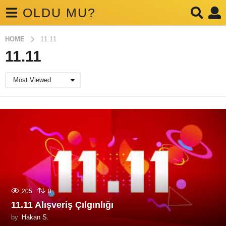
OLDU MU?
HOME
11.11
11.11
Most Viewed
205
0
11.11 Alışveriş Çılgınlığı
by
Hakan S.