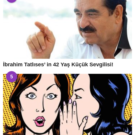
İbrahim Tatlıses’ in 42 Yaş Küçük Sevgilisi!
5