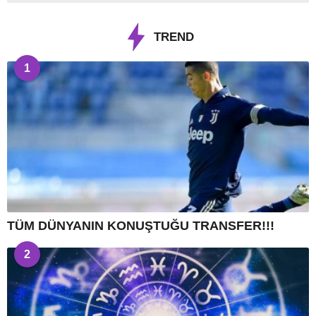
TREND
1
TÜM DÜNYANIN KONUŞTUĞU TRANSFER!!!
2