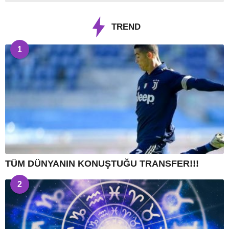
TREND
1
TÜM DÜNYANIN KONUŞTUĞU TRANSFER!!!
2