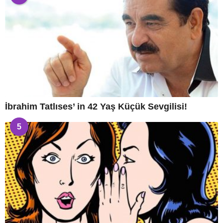
İbrahim Tatlıses’ in 42 Yaş Küçük Sevgilisi!
5