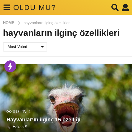
OLDU MU?
HOME
hayvanların ilginç özellikleri
hayvanların ilginç özellikleri
Most Voted
518
2
Hayvanlar’ın ilginç 15 özelliği
by
Hakan S.